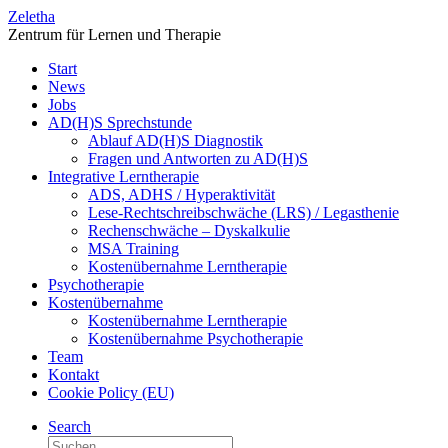
Zum
Zeletha
Inhalt
Zentrum für Lernen und Therapie
springen
Start
News
Jobs
AD(H)S Sprechstunde
Ablauf AD(H)S Diagnostik
Fragen und Antworten zu AD(H)S
Integrative Lerntherapie
ADS, ADHS / Hyperaktivität
Lese-Rechtschreibschwäche (LRS) / Legasthenie
Rechenschwäche – Dyskalkulie
MSA Training
Kostenübernahme Lerntherapie
Psychotherapie
Kostenübernahme
Kostenübernahme Lerntherapie
Kostenübernahme Psychotherapie
Team
Kontakt
Cookie Policy (EU)
Search
Suche