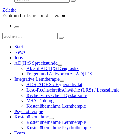
Suchen …
Zeletha
Zentrum für Lernen und Therapie
Menü
Suche
Suchen …
Start
News
Jobs
AD(H)S Sprechstunde
Ablauf AD(H)S Diagnostik
Fragen und Antworten zu AD(H)S
Integrative Lerntherapie
ADS, ADHS / Hyperaktivität
Lese-Rechtschreibschwäche (LRS) / Legasthenie
Rechenschwäche – Dyskalkulie
MSA Training
Kostenübernahme Lerntherapie
Psychotherapie
Kostenübernahme
Kostenübernahme Lerntherapie
Kostenübernahme Psychotherapie
Team